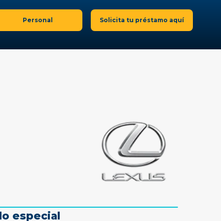
Personal
Solicita tu préstamo aquí
do especial