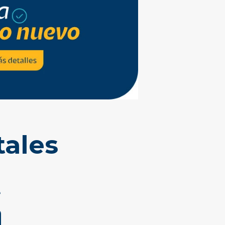
tales
e