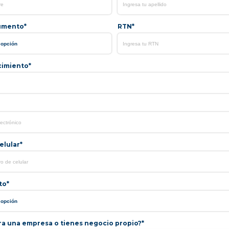
umento*
RTN*
cimiento*
lular*
to*
ra una empresa o tienes negocio propio?*