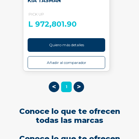
KIA TASMAN
PICK UP
L 972,801.90
Quiero más detalles
Añadir al comparador
<
>
1
Conoce lo que te ofrecen
todas las marcas
Conoce lo que te ofrecen