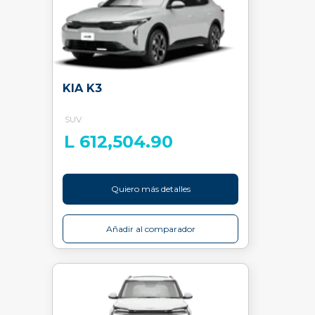
KIA K3
SUV
L 612,504.90
Quiero más detalles
Añadir al comparador