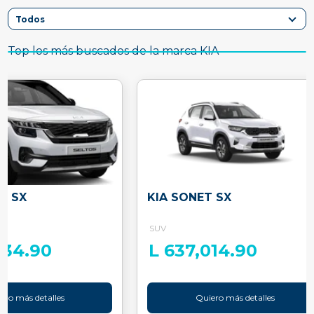
Top los más buscados de la marca KIA
S SX
KIA SONET SX
SUV
034.90
L 637,014.90
ero más detalles
Quiero más detalles