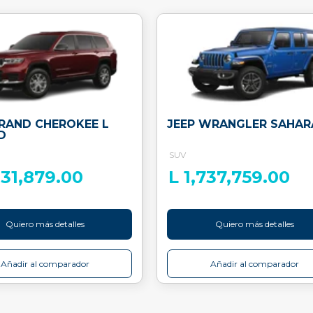
GRAND CHEROKEE L
JEEP WRANGLER SAHAR
D
SUV
031,879.00
L 1,737,759.00
Quiero más detalles
Quiero más detalles
Añadir al comparador
Añadir al comparador