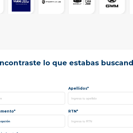
ncontraste lo que estabas buscan
Apellidos*
umento*
RTN*