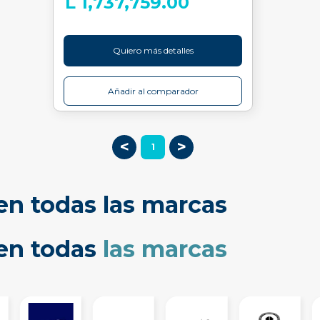
L 1,737,759.00
Quiero más detalles
Añadir al comparador
<
>
1
en todas las marcas
cen todas
las marcas