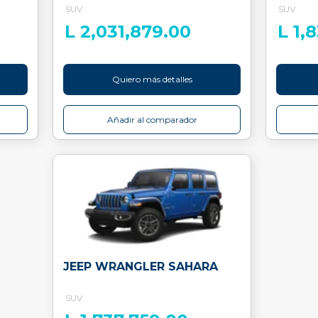
SUV
SUV
L 2,031,879.00
L 1,
Quiero más detalles
Añadir al comparador
JEEP WRANGLER SAHARA
SUV