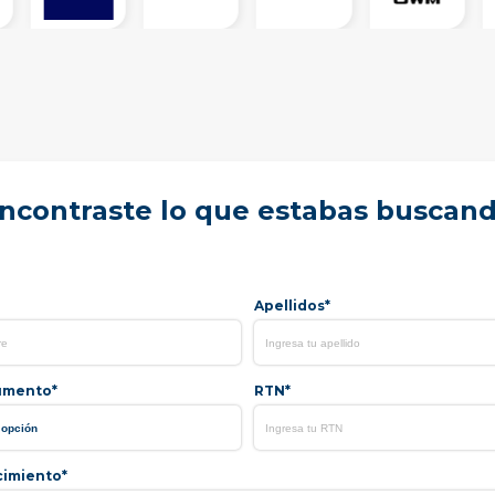
ncontraste lo que estabas buscan
Apellidos*
umento*
RTN*
cimiento*