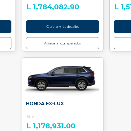
L 1,784,082.90
L 1,
Quiero más detalles
Añadir al comparador
HONDA EX-LUX
SUV
L 1,178,931.00