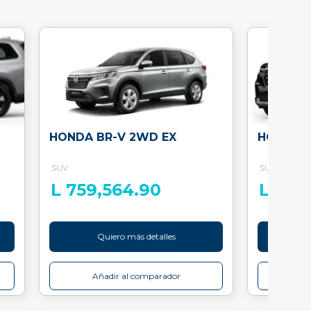
HONDA BR-V 2WD EX
HONDA E
SUV
SUV
L 759,564.90
L 1,7
Quiero más detalles
Q
Añadir al comparador
Añ