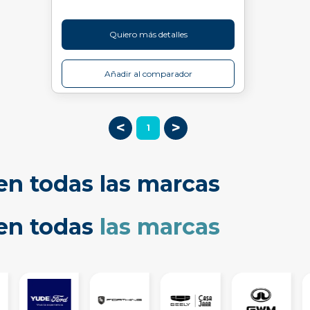
Quiero más detalles
Añadir al comparador
<
>
1
en todas las marcas
cen todas
las marcas