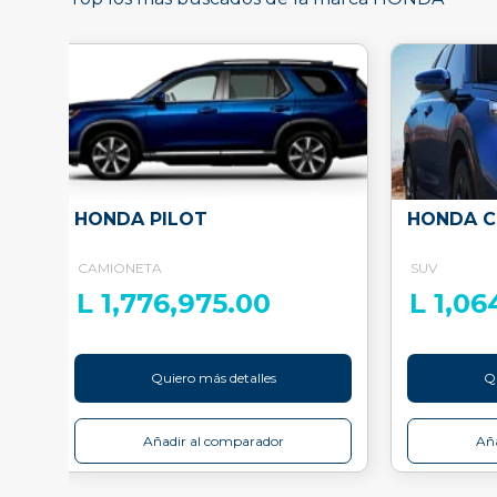
HONDA PILOT
HONDA C
CAMIONETA
SUV
L 1,776,975.00
L 1,06
Quiero más detalles
Qu
Añadir al comparador
Aña