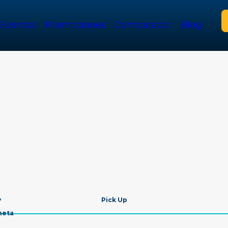
Eventos
Promociones
Comparador
Blog
v
Pick Up
neta