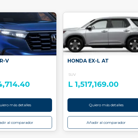
R-V
HONDA EX-L AT
SUV
4,714.40
L 1,517,169.00
iero más detalles
Quiero más detalles
dir al comparador
Añadir al comparador