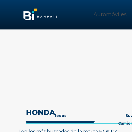
Automóviles
HONDA
Todos
Su
Camio
Top los más buscados de la marca HONDA