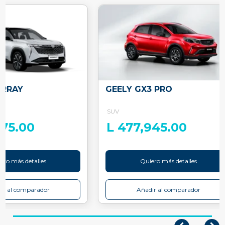
ARRAY
GEELY GX3 PRO
SUV
575.00
L 477,945.00
ero más detalles
Quiero más detalles
ir al comparador
Añadir al comparador