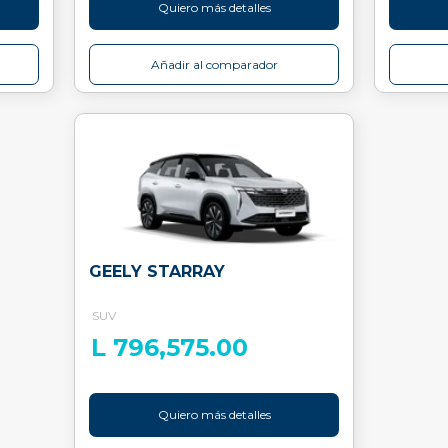
Quiero más detalles
Añadir al comparador
GEELY STARRAY
SUV
L 796,575.00
Quiero más detalles