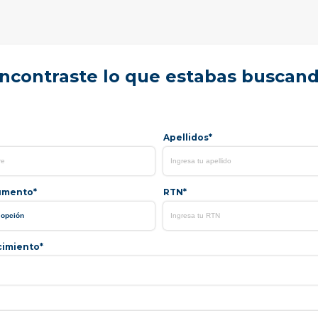
ncontraste lo que estabas buscan
Apellidos*
umento*
RTN*
cimiento*