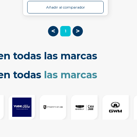
Añadir al comparador
<
>
1
en todas las marcas
cen todas
las marcas