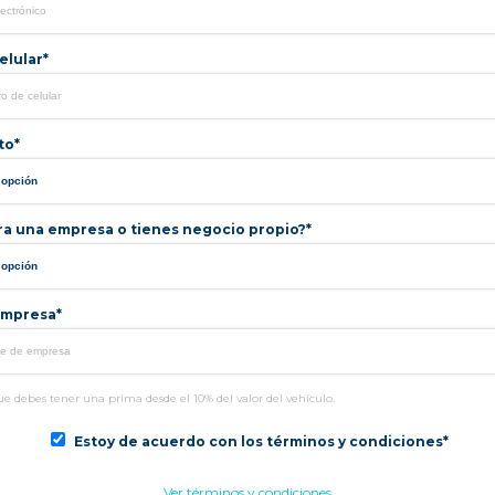
lular*
to*
ra una empresa o tienes negocio propio?*
mpresa*
e debes tener una prima desde el 10% del valor del vehículo.
Estoy de acuerdo con los términos y condiciones*
Ver términos y condiciones