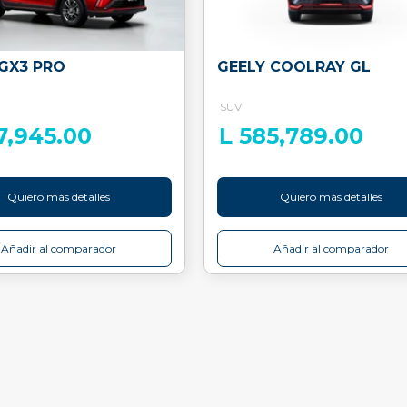
 GX3 PRO
GEELY COOLRAY GL
SUV
7,945.00
L 585,789.00
Quiero más detalles
Quiero más detalles
Añadir al comparador
Añadir al comparador