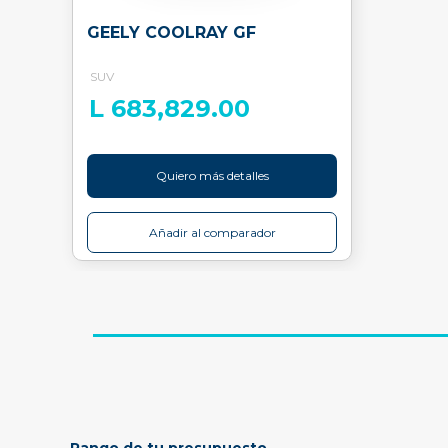
GEELY COOLRAY GF
SUV
L 683,829.00
Quiero más detalles
Añadir al comparador
Rango de tu presupuesto