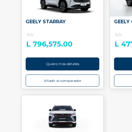
GEELY STARRAY
GEELY
SUV
SUV
L 796,575.00
L 47
Quiero más detalles
Añadir al comparador