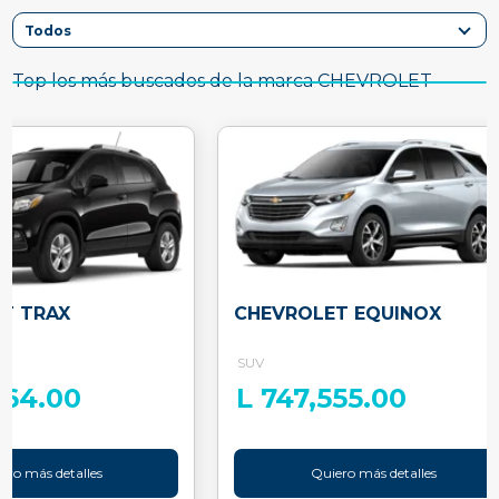
Top los más buscados de la marca CHEVROLET
T TRAX
CHEVROLET EQUINOX
SUV
064.00
L 747,555.00
ero más detalles
Quiero más detalles