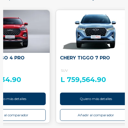
GGO 4 PRO
CHERY TIGGO 7 PRO
SUV
034.90
L 759,564.90
ero más detalles
Quiero más detalles
ir al comparador
Añadir al comparador