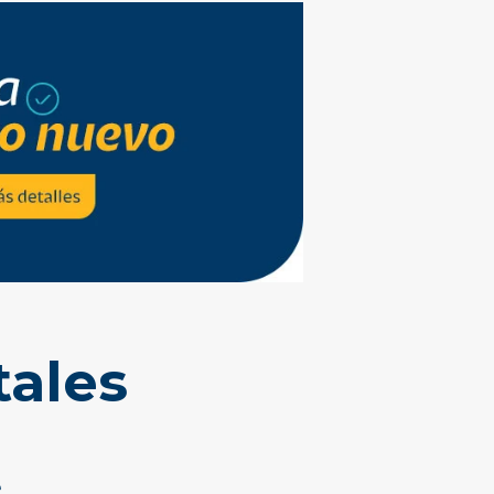
tales
e