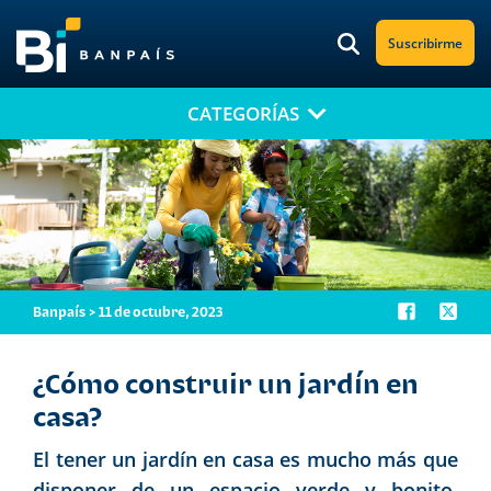
Suscribirme
CATEGORÍAS
¡No te pierdas nuestro nuevo contenido!
Suscríbete a nuestro blog y recibe mensualmente en tu correo
electrónico, las noticias más relevantes.
Banpaís > 11 de octubre, 2023
¿Cómo construir un jardín en
casa?
El tener un jardín en casa es mucho más que
disponer de un espacio verde y bonito,