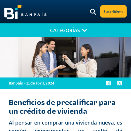
Suscribirme
CATEGORÍAS
¡No te pierdas nuestro nuevo contenido!
Suscríbete a nuestro blog y recibe mensualmente en tu correo
electrónico, las noticias más relevantes.
Banpaís > 11 de abril, 2024
Beneficios de precalificar para
un crédito de vivienda
Al pensar en comprar una vivienda nueva, es
común experimentar un sinfín de