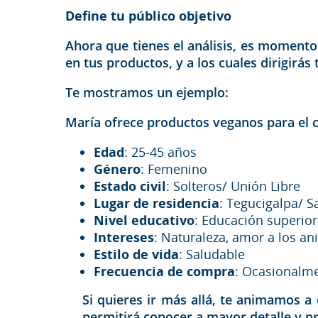
Define tu público objetivo
Ahora que tienes el análisis, es momento
en tus productos, y a los cuales dirigirás
Te mostramos un ejemplo:
María ofrece productos veganos para el c
Edad
: 25-45 años
Género
: Femenino
Estado civil
: Solteros/ Unión Libre
Lugar de residencia
: Tegucigalpa/ S
Nivel educativo
: Educación superior
Intereses
: Naturaleza, amor a los an
Estilo de vida
: Saludable
Frecuencia de compra
: Ocasionalm
Si quieres ir más allá, te animamos a c
permitirá conocer a mayor detalle y 