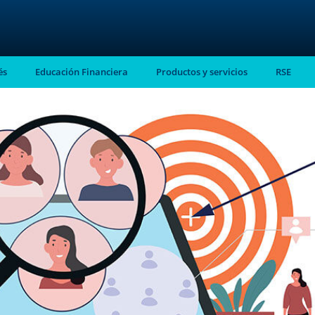
és
Educación Financiera
Productos y servicios
RSE
stro
almente en tu
ntes.