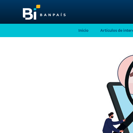
Inicio
Artículos de inter
¡No te pierdas nue
nuevo contenido!
Suscríbete a nuestro blog y recibe mensu
correo electrónico, las noticias más releva