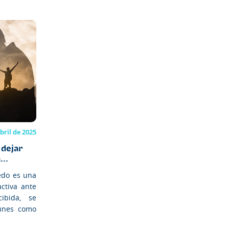
bril de 2025
 dejar
..
edo es una
ctiva ante
ibida, se
unes como