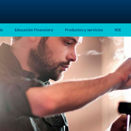
és
Educación Financiera
Productos y servicios
RSE
stro
almente en tu
ntes.