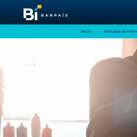
Inicio
Artículos de inter
¡No te pierdas nue
nuevo contenido!
Suscríbete a nuestro blog y recibe mensu
correo electrónico, las noticias más releva