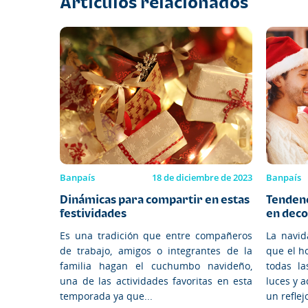
Artículos relacionados
Banpaís
18 de diciembre de 2023
Banpaís
Dinámicas para compartir en estas
Tendenc
festividades
en deco
Es una tradición que entre compañeros
La navi
de trabajo, amigos o integrantes de la
que el h
familia hagan el cuchumbo navideño,
todas la
una de las actividades favoritas en esta
luces y a
temporada ya que...
un reflejo