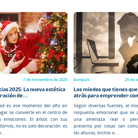
7 de noviembre de 2025
Banpaís
25 de a
ias 2025: La nueva estética
Los miedos que tienes que
ración de...
atrás para emprender con.
dad es ese momento del año en
Según diversas fuentes, el mi
ogar se convierte en el centro de
respuesta emocional que se a
s emociones. El árbol, con sus
una amenaza real o perc
dornos, no es solo decoración: es
presenta por cosas tan com
...
las alturas, bichos o...